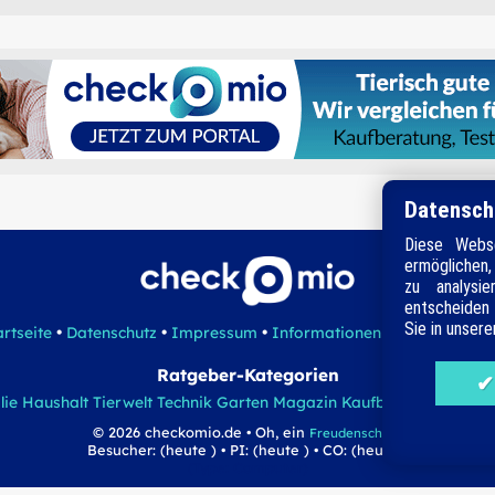
Datensch
Diese Webse
ermöglichen
zu analysi
entscheiden 
Sie in unser
•
•
•
•
•
artseite
Datenschutz
Impressum
Informationen
Suche
Site
Ratgeber-Kategorien
lie
Haushalt
Tierwelt
Technik
Garten
Magazin
Kaufberatung
Direkt
© 2026 checkomio.de • Oh, ein
!
Freudenschrei
Besucher: (heute ) • PI: (heute ) • CO: (heute )
(Type: Computer)