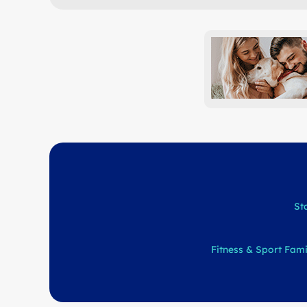
St
Fitness & Sport
Fami