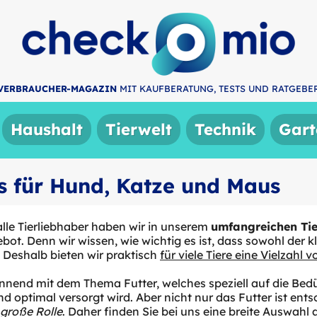
VERBRAUCHER-MAGAZIN
MIT KAUFBERATUNG, TESTS UND RATGEBE
Haushalt
Tierwelt
Technik
Gart
es für Hund, Katze und Maus
alle Tierliebhaber haben wir in unserem
umfangreichen Tie
bot. Denn wir wissen, wie wichtig es ist, dass sowohl der kl
. Deshalb bieten wir praktisch
für viele Tiere eine Vielzahl
nnend mit dem Thema Futter, welches speziell auf die Bed
und optimal versorgt wird. Aber nicht nur das Futter ist ent
 große Rolle
. Daher finden Sie bei uns eine breite Auswah