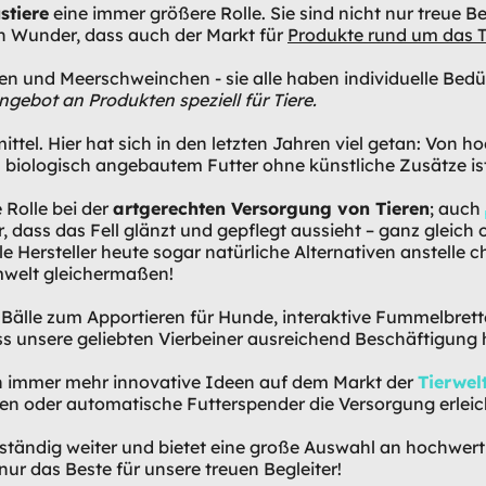
stiere
eine immer größere Rolle. Sie sind nicht nur treue Be
ein Wunder, dass auch der Markt für
Produkte rund um das T
en und Meerschweinchen - sie alle haben individuelle Be
Angebot an Produkten speziell für Tiere.
mittel. Hier hat sich in den letzten Jahren viel getan: Von 
 biologisch angebautem Futter ohne künstliche Zusätze ist 
 Rolle bei der
artgerechten Versorgung von Tieren
; auch
dass das Fell glänzt und gepflegt aussieht – ganz gleich 
e Hersteller heute sogar natürliche Alternativen anstelle 
mwelt gleichermaßen!
 Bälle zum Apportieren für Hunde, interaktive Fummelbrett
dass unsere geliebten Vierbeiner ausreichend Beschäftigung
h immer mehr innovative Ideen auf dem Markt der
Tierwel
den oder automatische Futterspender die Versorgung erleic
ständig weiter und bietet eine große Auswahl an hochwerti
nur das Beste für unsere treuen Begleiter!