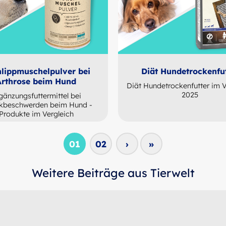
lippmuschelpulver bei
Diät Hundetrockenfu
Arthrose beim Hund
Diät Hundetrockenfutter im V
2025
gänzungsfuttermittel bei
kbeschwerden beim Hund -
Produkte im Vergleich
01
02
›
»
Weitere Beiträge aus Tierwelt