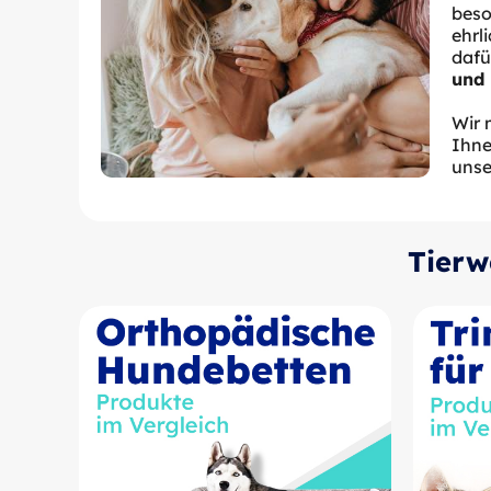
beso
ehrl
dafü
und 
Wir 
Ihne
unse
Tierw