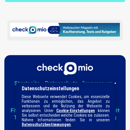
Startseite
Datenschutz
Impressum
•
•
•
Datenschutzeinstellungen
Informationen
Suche
Sitemap
•
•
Diese Webseite verwendet Cookies, um essenzielle
Funktionen zu ermöglichen, das Angebot zu
Ratgeber-Kategorien
verbessern und die Nutzung der Webseite zu
Fitness & Sport
Familie
Haushalt
Tierwelt
analysieren. Unter
Cookie-Einstellungen
können
Sie selbst entscheiden welche Cookies sie zulassen.
Technik
Garten
Magazin
Kaufberatung
Nähere Informationen finden Sie in unseren
Direkte Produkt-Vergleiche
Datenschutzbestimmungen
.