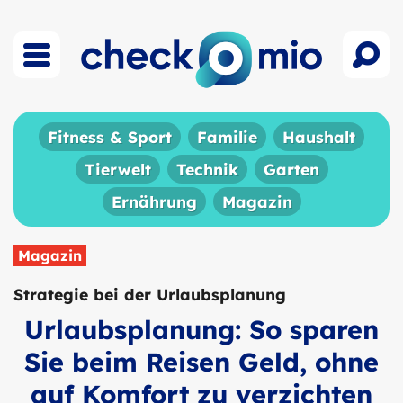
Fitness & Sport
Familie
Haushalt
Tierwelt
Technik
Garten
Ernährung
Magazin
Magazin
Strategie bei der Urlaubsplanung
Urlaubsplanung: So sparen
Sie beim Reisen Geld, ohne
auf Komfort zu verzichten