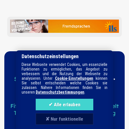
Datenschutzeinstellungen
Diese Webseite verwendet Cookies, um essenzielle
Funktionen zu ermöglichen, das Angebot zu
verbessern und die Nutzung der Webseite zu
Startseite
Datenschutz
Impressum
analysieren. Unter
Cookie-Einstellungen
können
•
•
•
Sie selbst entscheiden welche Cookies sie
Informationen
Suche
Sitemap
•
•
zulassen. Nähere Informationen finden Sie in
unseren
Datenschutzbestimmungen
.
Ratgeber-Kategorien
Fitness & Sport
Familie
Haushalt
Tierwelt
Technik
Garten
Magazin
Kaufberatung
Direkte Produkt-Vergleiche