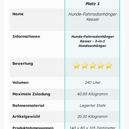
Platz 1
Name
Hunde-Fahrradanhänger
Hu
Kesser
Informationen
Hunde-Fahrradanhänger
H
Kesser - 3-in-1
K
Hundeanhänger.
Bewertung
Volumen
240 Liter
Maximale Zuladung
40.00 Kilogramm
Rahmenmaterial
Legierter Stahl
Artikelgewicht
20.20 Kilogramm
Produktabmessungen
140 x 80 x 105 Zentimeter
14