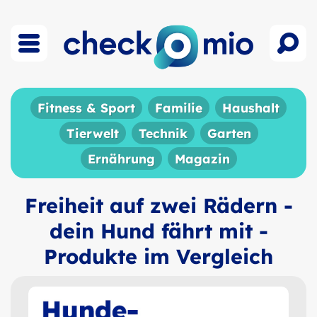
Fitness & Sport
Familie
Haushalt
Tierwelt
Technik
Garten
Ernährung
Magazin
Freiheit auf zwei Rädern -
dein Hund fährt mit -
Produkte im Vergleich