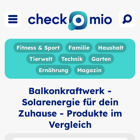
Fitness & Sport
Familie
Haushalt
Tierwelt
Technik
Garten
Ernährung
Magazin
Balkonkraftwerk -
Solarenergie für dein
Zuhause - Produkte im
Vergleich