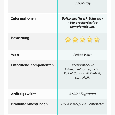
Solarway
Informationen
Balkonkraftwerk Solarway
B
- Die steckerfertige
Komplettlösung.
Bewertung
Watt
2x500 Watt
Enthaltene Komponenten
2xSolarmodule,
1xWechselrichter, 1x5m
(B
Kabel Schuko & 2xMC4,
opt. Halt.
S
Artikelgewicht
39.00 Kilogramm
Produktabmessungen
175,4 x 109,6 x 3 Zentimeter
1