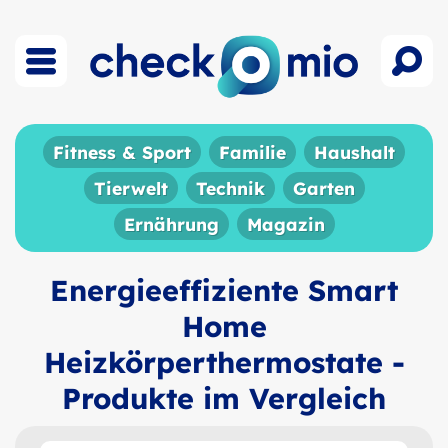
Fitness & Sport
Familie
Haushalt
Tierwelt
Technik
Garten
Ernährung
Magazin
Energieeffiziente Smart
Home
Heizkörperthermostate -
Produkte im Vergleich