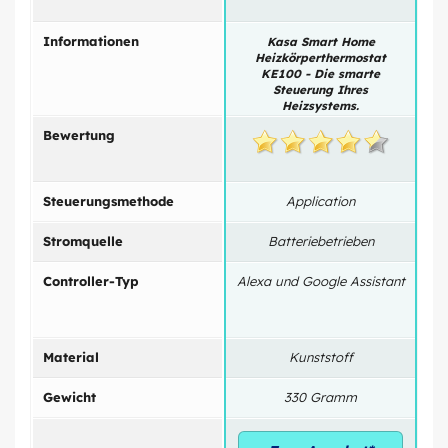
Informationen
Kasa Smart Home
Ho
Heizkörperthermostat
He
KE100 - Die smarte
Steuerung Ihres
Heizsystems.
Bewertung
Steuerungsmethode
Application
Stromquelle
Batteriebetrieben
Controller-Typ
Alexa und Google Assistant
Ha
Material
Kunststoff
Gewicht
330 Gramm