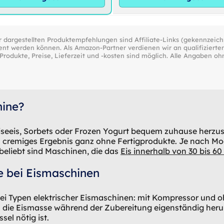
 dargestellten Produktempfehlungen sind Affiliate-Links (gekennzeic
ent werden können. Als Amazon-Partner verdienen wir an qualifizierte
rodukte, Preise, Lieferzeit und -kosten sind möglich. Alle Angaben oh
hine?
iseeis, Sorbets oder Frozen Yogurt bequem zuhause herzu
n cremiges Ergebnis ganz ohne Fertigprodukte. Je nach Mo
beliebt sind Maschinen, die das
Eis innerhalb von 30 bis 6
e bei Eismaschinen
ei Typen elektrischer Eismaschinen: mit Kompressor und
s die Eismasse während der Zubereitung eigenständig heru
el nötig ist.