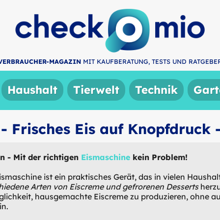
VERBRAUCHER-MAGAZIN
MIT KAUFBERATUNG, TESTS UND RATGEBE
Haushalt
Tierwelt
Technik
Gart
- Frisches Eis auf Knopfdruck 
n - Mit der richtigen
Eismaschine
kein Problem!
Eismaschine ist ein praktisches Gerät, das in vielen Haush
hiedene Arten von Eiscreme und gefrorenen Desserts
herzu
glichkeit, hausgemachte Eiscreme zu produzieren, ohne auf
in.