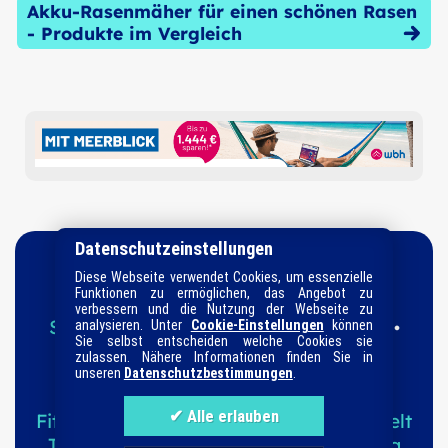
Akku-Rasenmäher für einen schönen Rasen
- Produkte im Vergleich
Datenschutzeinstellungen
Diese Webseite verwendet Cookies, um essenzielle
Funktionen zu ermöglichen, das Angebot zu
verbessern und die Nutzung der Webseite zu
Startseite
Datenschutz
Impressum
analysieren. Unter
Cookie-Einstellungen
können
•
•
•
Sie selbst entscheiden welche Cookies sie
Informationen
Suche
Sitemap
•
•
zulassen. Nähere Informationen finden Sie in
unseren
Datenschutzbestimmungen
.
Ratgeber-Kategorien
Fitness & Sport
Familie
Haushalt
Tierwelt
Technik
Garten
Magazin
Kaufberatung