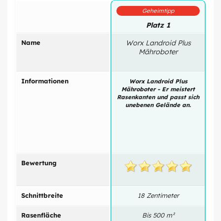
Geheimtipp
Platz 1
Name
Worx Landroid Plus
Mähroboter
Informationen
Worx Landroid Plus
La
Mähroboter - Er meistert
Rasenkanten und passt sich
unebenen Gelände an.
Bewertung
Schnittbreite
18 Zentimeter
Rasenfläche
Bis 500 m²