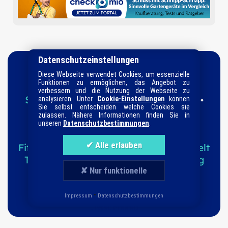
Datenschutzeinstellungen
Diese Webseite verwendet Cookies, um essenzielle
Funktionen zu ermöglichen, das Angebot zu
verbessern und die Nutzung der Webseite zu
Startseite
Datenschutz
Impressum
analysieren. Unter
Cookie-Einstellungen
können
•
•
•
Sie selbst entscheiden welche Cookies sie
Informationen
Suche
Sitemap
•
•
zulassen. Nähere Informationen finden Sie in
unseren
Datenschutzbestimmungen
.
Ratgeber-Kategorien
Fitness & Sport
Familie
Haushalt
Tierwelt
Technik
Garten
Magazin
Kaufberatung
Direkte Produkt-Vergleiche
Freudenschrei
© 2026 checkomio.de • Oh, ein
!
•
Impressum
Datenschutzbestimmungen
Besucher: (heute ) • PI: (heute ) • CO: (heute )
(Type: Phone)