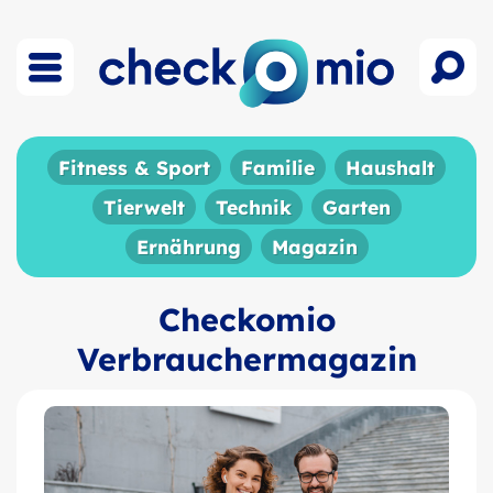
Fitness & Sport
Familie
Haushalt
Tierwelt
Technik
Garten
Ernährung
Magazin
Checkomio
Verbrauchermagazin